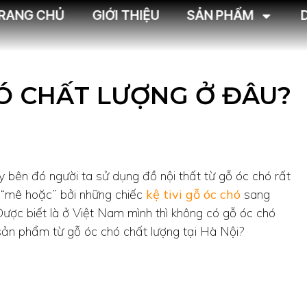
RANG CHỦ
GIỚI THIỆU
SẢN PHẨM
HÓ CHẤT LƯỢNG Ở ĐÂU?
 bên đó người ta sử dụng đồ nội thất từ gỗ óc chó rất
ị “mê hoặc” bởi những chiếc
kệ tivi gỗ óc chó
sang
 Được biết là ở Việt Nam mình thì không có gỗ óc chó
 sản phẩm từ gỗ óc chó chất lượng tại Hà Nội?