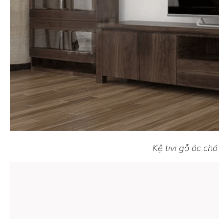
Kệ tivi gỗ óc chó