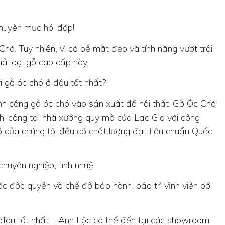
huyên mục hỏi đáp!
Chó. Tuy nhiên, vì có bề mặt đẹp và tính năng vượt trội
iả loại gỗ cao cấp này.
i gỗ óc chó ở đâu tốt nhất?
nh công gỗ óc chó vào sản xuất đồ nội thất. Gỗ Óc Chó
 thi công tại nhà xưởng quy mô của Lạc Gia với công
ó của chúng tôi đều có chất lượng đạt tiêu chuẩn Quốc
chuyên nghiệp, tinh nhuệ
c độc quyền và chế độ bảo hành, bảo trì vĩnh viễn bởi
 ở đâu tốt nhất , Anh Lộc có thể đến tại các showroom