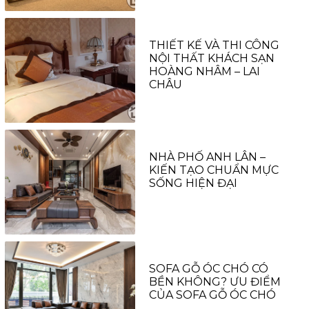
THIẾT KẾ VÀ THI CÔNG
NỘI THẤT KHÁCH SẠN
HOÀNG NHÂM – LAI
CHÂU
NHÀ PHỐ ANH LÂN –
KIẾN TẠO CHUẨN MỰC
SỐNG HIỆN ĐẠI
SOFA GỖ ÓC CHÓ CÓ
BỀN KHÔNG? ƯU ĐIỂM
CỦA SOFA GỖ ÓC CHÓ