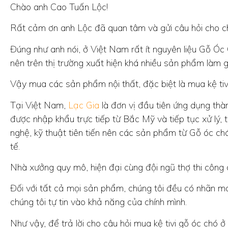
Chào anh Cao Tuấn Lộc!
Rất cảm ơn anh Lộc đã quan tâm và gửi câu hỏi cho c
Đúng như anh nói, ở Việt Nam rất ít nguyên liệu Gỗ Óc 
nên trên thị trường xuất hiện khá nhiều sản phẩm làm g
Vậy mua các sản phẩm nội thất, đặc biệt là mua kệ tiv
Tại Việt Nam,
Lạc Gia
là đơn vị đầu tiên ứng dụng thà
được nhập khẩu trực tiếp từ Bắc Mỹ và tiếp tục xử lý,
nghệ, kỹ thuật tiên tiến nên các sản phẩm từ Gỗ óc ch
tế.
Nhà xưởng quy mô, hiện đại cùng đội ngũ thợ thi công 
Đối với tất cả mọi sản phẩm, chúng tôi đều có nhãn má
chúng tôi tự tin vào khả năng của chính mình.
Như vậy, để trả lời cho câu hỏi mua kệ tivi gỗ óc chó