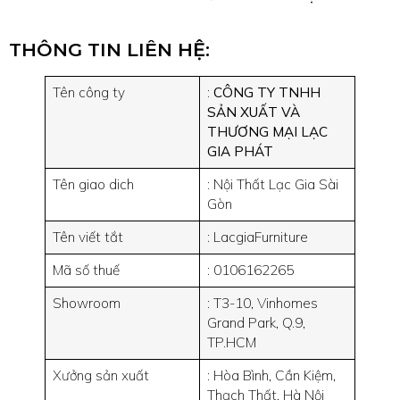
THÔNG TIN LIÊN HỆ:
Tên công ty
:
CÔNG TY TNHH
SẢN XUẤT VÀ
THƯƠNG MẠI LẠC
GIA PHÁT
Tên giao dich
: Nội Thất Lạc Gia Sài
Gòn
Tên viết tắt
: LacgiaFurniture
Mã số thuế
: 0106162265
Showroom
: T3-10, Vinhomes
Grand Park, Q.9,
TP.HCM
Xưởng sản xuất
: Hòa Bình, Cần Kiệm,
Thạch Thất, Hà Nội