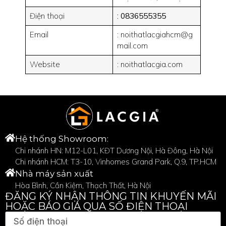
Điện thoại
: 0836555355
Email
: noithatlacgiahcm@g
mail.com
Website
: noithatlacgia.com
Hệ thống Showroom:
Chi nhánh HN: M12-L01, KĐT Dương Nội, Hà Đông, Hà Nội
Chi nhánh HCM: T3-10, Vinhomes Grand Park, Q.9, TP.HCM
Nhà máy sản xuất
Hòa Bình, Cần Kiệm, Thạch Thất, Hà Nội
ĐĂNG KÝ NHẬN THÔNG TIN KHUYẾN MÃI
HOẶC BÁO GIÁ QUA SỐ ĐIỆN THOẠI