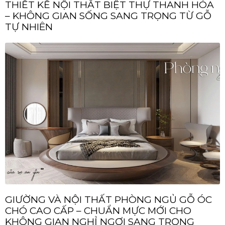
THIẾT KẾ NỘI THẤT BIỆT THỰ THANH HÓA
– KHÔNG GIAN SỐNG SANG TRỌNG TỪ GỖ
TỰ NHIÊN
GIƯỜNG VÀ NỘI THẤT PHÒNG NGỦ GỖ ÓC
CHÓ CAO CẤP – CHUẨN MỰC MỚI CHO
KHÔNG GIAN NGHỈ NGƠI SANG TRỌNG