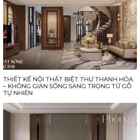
THIẾT KẾ NỘI THẤT BIỆT THỰ THANH HÓA
– KHÔNG GIAN SỐNG SANG TRỌNG TỪ GỖ
TỰ NHIÊN