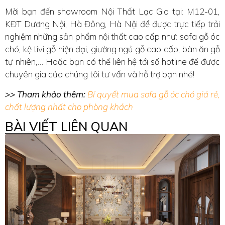
Mời bạn đến showroom Nội Thất Lạc Gia tại: M12-01,
KĐT Dương Nội, Hà Đông, Hà Nội để được trực tiếp trải
nghiệm những sản phẩm nội thất cao cấp như: sofa gỗ óc
chó, kệ tivi gỗ hiện đại, giường ngủ gỗ cao cấp, bàn ăn gỗ
tự nhiên,… Hoặc bạn có thể liên hệ tới số hotline để được
chuyên gia của chúng tôi tư vấn và hỗ trợ bạn nhé!
>> Tham khảo thêm:
Bí quyết mua sofa gỗ óc chó giá rẻ,
chất lượng nhất cho phòng khách
BÀI VIẾT LIÊN QUAN