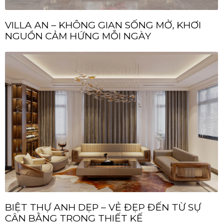
VILLA AN – KHÔNG GIAN SỐNG MỞ, KHƠI
NGUỒN CẢM HỨNG MỖI NGÀY
BIỆT THỰ ANH DẸP – VẺ ĐẸP ĐẾN TỪ SỰ
CÂN BẰNG TRONG THIẾT KẾ