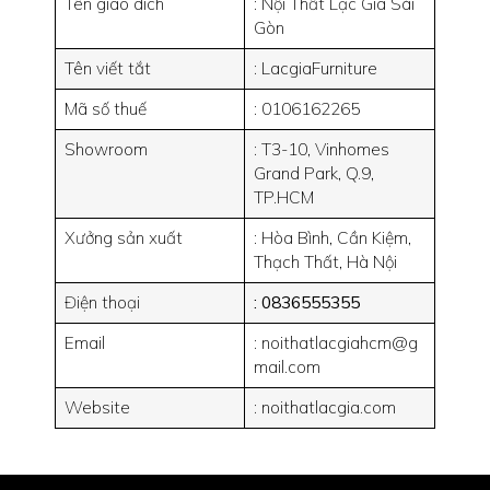
Tên giao dich
: Nội Thất Lạc Gia Sài
Gòn
Tên viết tắt
: LacgiaFurniture
Mã số thuế
: 0106162265
Showroom
: T3-10, Vinhomes
Grand Park, Q.9,
TP.HCM
Xưởng sản xuất
: Hòa Bình, Cần Kiệm,
Thạch Thất, Hà Nội
Điện thoại
: 0836555355
Email
: noithatlacgiahcm@g
mail.com
Website
: noithatlacgia.com