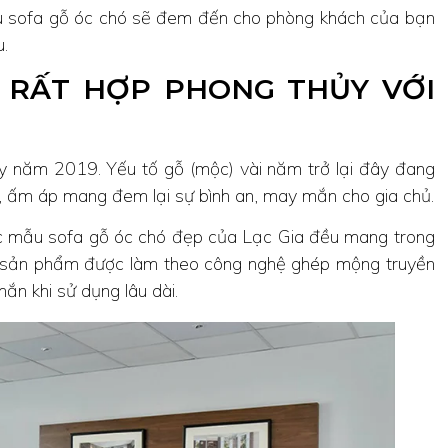
mẫu sofa gỗ óc chó sẽ đem đến cho phòng khách của bạn
u.
 RẤT HỢP PHONG THỦY VỚI
 năm 2019. Yếu tố gỗ (mộc) vài năm trở lại đây đang
, ấm áp mang đem lại sự bình an, may mắn cho gia chủ.
Các mẫu sofa gỗ óc chó đẹp của Lạc Gia đều mang trong
ủa sản phẩm được làm theo công nghệ ghép mộng truyền
ắn khi sử dụng lâu dài.