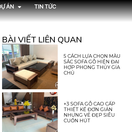
DỰ ÁN
TIN TỨC
BÀI VIẾT LIÊN QUAN
5 CÁCH LỰA CHỌN MÀU
SẮC SOFA GỖ HIỆN ĐẠI
HỢP PHONG THỦY GIA
CHỦ
+3 SOFA GỖ CAO CẤP
THIẾT KẾ ĐƠN GIẢN
NHƯNG VẺ ĐẸP SIÊU
CUỐN HÚT