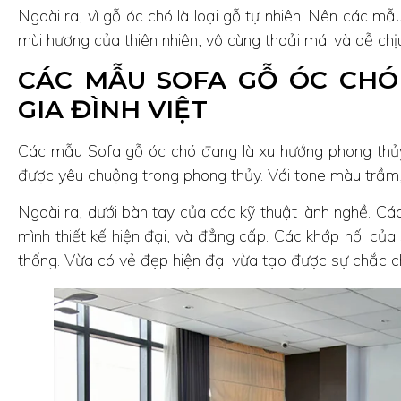
Ngoài ra, vì gỗ óc chó là loại gỗ tự nhiên. Nên các 
mùi hương của thiên nhiên, vô cùng thoải mái và dễ chị
CÁC MẪU SOFA GỖ ÓC CHÓ
GIA ĐÌNH VIỆT
Các mẫu Sofa gỗ óc chó đang là xu hướng phong thủy
được yêu chuộng trong phong thủy. Với tone màu trầm
Ngoài ra, dưới bàn tay của các kỹ thuật lành nghề. 
mình thiết kế hiện đại, và đẳng cấp. Các khớp nối c
thống. Vừa có vẻ đẹp hiện đại vừa tạo được sự chắc ch