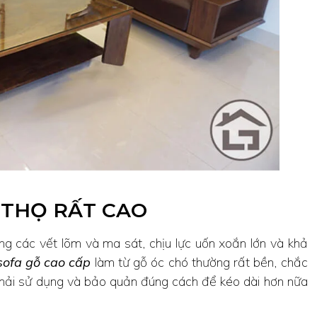
 THỌ RẤT CAO
g các vết lõm và ma sát, chịu lực uốn xoắn lớn và khả
sofa gỗ cao cấp
làm từ gỗ óc chó thường rất bền, chắc
 phải sử dụng và bảo quản đúng cách để kéo dài hơn nữa