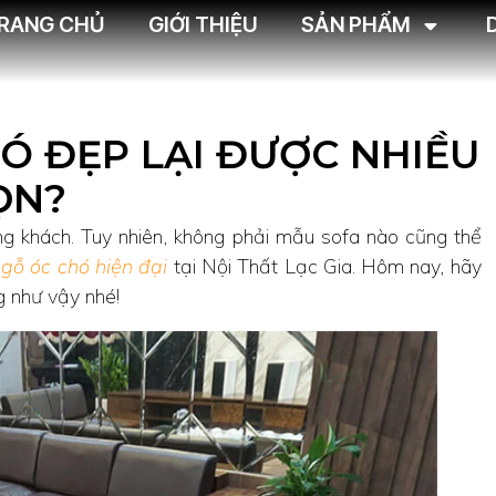
RANG CHỦ
GIỚI THIỆU
SẢN PHẨM
HÓ ĐẸP LẠI ĐƯỢC NHIỀU
ỌN?
òng khách. Tuy nhiên, không phải mẫu sofa nào cũng thể
 gỗ óc chó hiện đại
tại Nội Thất Lạc Gia. Hôm nay, hãy
g như vậy nhé!