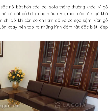
c nổi bật hơn các loại sofa thông thường khác. Vì gỗ
c chó có dát gỗ hơi giống màu kem, màu của tâm gỗ khá
 chí đôi khi còn có ánh tìm đỏ và có sọc sậm. Vân gỗ
uộn xoáy nên tạo ra những hình đốm rất đặc biệt, đẹp