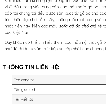
Với nhiều năm kinh nghiệm trong lĩnh vực thiết kế, sản x
vị đi đâu trong việc cung cấp các mẫu sofa gỗ óc ch
cấp tại chúng tôi đều được sản xuất từ gỗ óc chó cao
trình hiện đại như: tẩm sấy, chống mối mọt, cong vên
nhất hiện nay. Nên các mẫu
sofa gỗ óc chó giá rẻ
tạ
của Việt Nam.
Quý khách có thể tìm hiểu thêm các mẫu nội thất gỗ 
như để được tư vấn trực tiếp và cập nhật các chương tr
THÔNG TIN LIÊN HỆ:
Tên công ty
Tên giao dich
Tên viết tắt