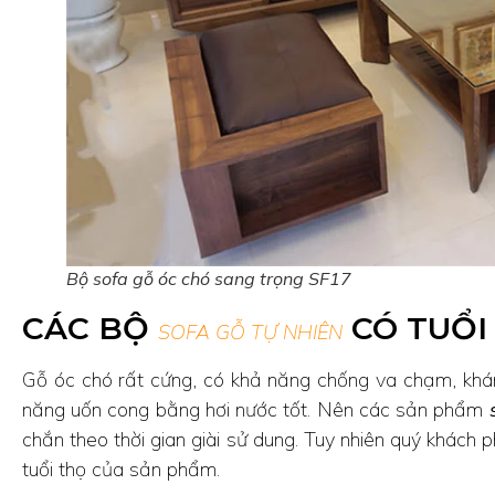
Bộ sofa gỗ óc chó sang trọng SF17
CÁC BỘ
CÓ TUỔI
SOFA GỖ TỰ NHIÊN
Gỗ óc chó rất cứng, có khả năng chống va chạm, khán
năng uốn cong bằng hơi nước tốt. Nên các sản phẩm
chắn theo thời gian giài sử dung. Tuy nhiên quý khách
tuổi thọ của sản phẩm.