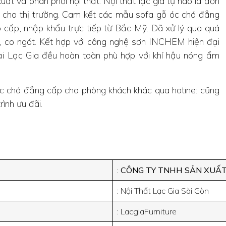
uất và phân phối nội thất. Nội thất lạc gia tự hào là đơn
ó cho thị trường. Cam kết các mẫu sofa gỗ óc chó đẳng
 cấp, nhập khẩu trực tiếp từ Bắc Mỹ. Đã xử lý qua quá
h, co ngót. Kết hợp với công nghệ sơn INCHEM hiện đại
i Lạc Gia đều hoàn toàn phù hợp với khí hậu nóng ẩm
óc chó đẳng cấp cho phòng khách khác qua hotine: cũng
ình ưu đãi.
:
CÔNG TY TNHH SẢN XUẤT
: Nội Thất Lạc Gia Sài Gòn
: LacgiaFurniture