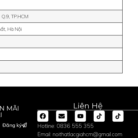
, Q.9, TP.HCM
ất, Hà Nội
m
Liên Hệ
N MÃI
I
Đăng ký
Hotline: 0836 555 355
Email: noithatlacgiahcm@gmail.com