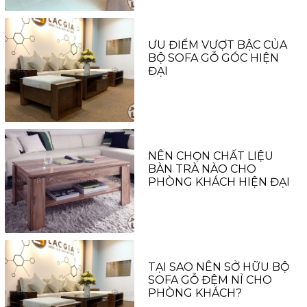
ƯU ĐIỂM VƯỢT BẬC CỦA
BỘ SOFA GỖ GÓC HIỆN
ĐẠI
NÊN CHỌN CHẤT LIỆU
BÀN TRÀ NÀO CHO
PHÒNG KHÁCH HIỆN ĐẠI
TẠI SAO NÊN SỞ HỮU BỘ
SOFA GỖ ĐỆM NỈ CHO
PHÒNG KHÁCH?