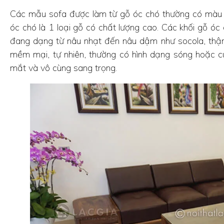
Các mẫu sofa được làm từ gỗ óc chó thường có màu sắ
óc chó là 1 loại gỗ có chất lượng cao. Các khối gỗ ó
đang dạng từ nâu nhạt đến nâu dậm như socola, thậm
mềm mại, tự nhiên, thường có hình dạng sóng hoặc c
mắt và vô cùng sang trọng.