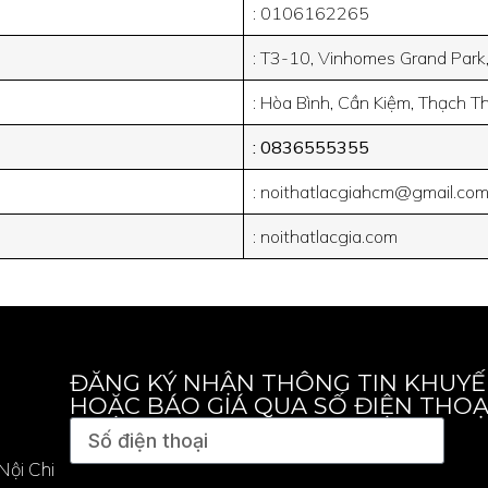
: 0106162265
: T3-10, Vinhomes Grand Park
: Hòa Bình, Cần Kiệm, Thạch Th
: 0836555355
: noithatlacgiahcm@gmail.co
: noithatlacgia.com
ĐĂNG KÝ NHẬN THÔNG TIN KHUYẾ
HOẶC BÁO GIÁ QUA SỐ ĐIỆN THOẠ
ội Chi