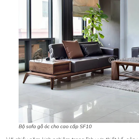
Bộ sofa gỗ óc cho cao cấp SF10