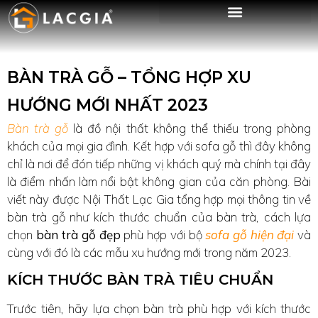
BÀN TRÀ GỖ – TỔNG HỢP XU
HƯỚNG MỚI NHẤT 2023
Bàn trà gỗ
là đồ nội thất không thể thiếu trong phòng
khách của mọi gia đình. Kết hợp với sofa gỗ thì đây không
chỉ là nơi để đón tiếp những vị khách quý mà chính tại đây
là điểm nhấn làm nổi bật không gian của căn phòng. Bài
viết này được Nội Thất Lạc Gia tổng hợp mọi thông tin về
bàn trà gỗ như kích thước chuẩn của bàn trà, cách lựa
chọn
bàn trà gỗ đẹp
phù hợp với bộ
sofa gỗ
hiện
đại
và
cùng với đó là các mẫu xu hướng mới trong năm 2023.
KÍCH THƯỚC BÀN TRÀ TIÊU CHUẨN
Trước tiên, hãy lựa chọn bàn trà phù hợp với kích thước