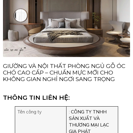
GIƯỜNG VÀ NỘI THẤT PHÒNG NGỦ GỖ ÓC
CHÓ CAO CẤP – CHUẨN MỰC MỚI CHO
KHÔNG GIAN NGHỈ NGƠI SANG TRỌNG
THÔNG TIN LIÊN HỆ:
Tên công ty
:
CÔNG TY TNHH
SẢN XUẤT VÀ
THƯƠNG MẠI LẠC
GIA PHÁT