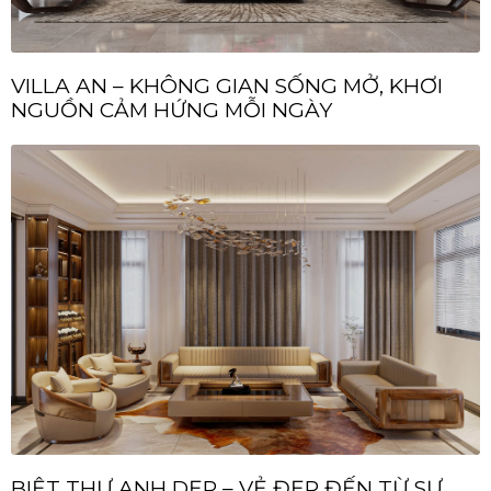
VILLA AN – KHÔNG GIAN SỐNG MỞ, KHƠI
NGUỒN CẢM HỨNG MỖI NGÀY
BIỆT THỰ ANH DẸP – VẺ ĐẸP ĐẾN TỪ SỰ