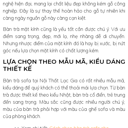
nghệ hiện đại, mang lại chất liệu đẹp không kém gỗ công
nghiệp. Đây là sự thay thế hoàn hảo cho gỗ tự nhiên khi
càng ngày nguồn gỗ này càng cạn kiệt.
Bàn trà mặt kính cũng là yếu tốt cần được chú ý. Với ưu
điểm sang trọng, đẹp, mới lạ, nhẹ nhàng dễ di chuyển.
Nhưng nhược điểm của mặt kính đó là hay bị xước, bị nứt
góc nếu lựa chọn mặt kính có chất lượng kém.
LỰA CHỌN THEO MẪU MÃ, KIỂU DÁNG
THIẾT KẾ
Bàn trà sofa tại Nội Thất Lạc Gia có rất nhiều mẫu mã,
kiểu dáng để quý khách có thể thoải mái lựa chọn. Từ bàn
trà được thiết kế theo kiểu Nhật, bàn trà cổ điển, trẻ trung
đến sang trọng. Màu sắc cũng được nhiều người chú ý,
màu của bàn trà phải hợp với màu của ghế sofa và màu
của phòng khách.