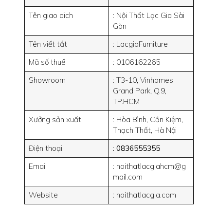
Tên giao dich
: Nội Thất Lạc Gia Sài
Gòn
Tên viết tắt
: LacgiaFurniture
Mã số thuế
: 0106162265
Showroom
: T3-10, Vinhomes
Grand Park, Q.9,
TP.HCM
Xưởng sản xuất
: Hòa Bình, Cần Kiệm,
Thạch Thất, Hà Nội
Điện thoại
: 0836555355
Email
: noithatlacgiahcm@g
mail.com
Website
: noithatlacgia.com