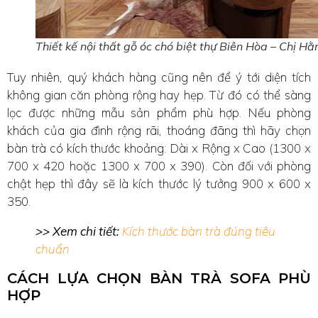
Thiết kế nội thất gỗ óc chó biệt thự Biên Hòa – Chị Hằ
Tuy nhiên, quý khách hàng cũng nên để ý tới diện tích
không gian căn phòng rộng hay hẹp. Từ đó có thể sàng
lọc được những mẫu sản phẩm phù hợp. Nếu phòng
khách của gia đình rộng rãi, thoáng đãng thì hãy chọn
bàn trà có kích thước khoảng: Dài x Rộng x Cao (1300 x
700 x 420 hoặc 1300 x 700 x 390). Còn đối với phòng
chật hẹp thì đây sẽ là kích thước lý tưởng 900 x 600 x
350.
>> Xem chi tiết:
Kích thước bàn trà đúng tiêu
chuẩn
CÁCH LỰA CHỌN BÀN TRÀ SOFA PHÙ
HỢP