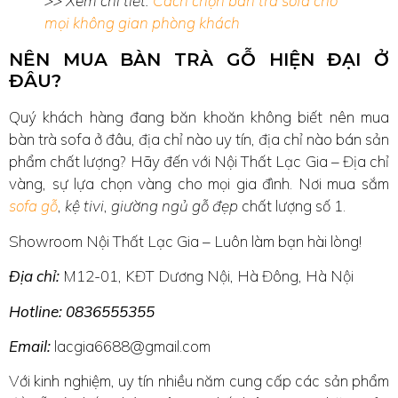
>> Xem chi tiết:
Cách chọn bàn trà sofa cho
mọi không gian phòng khách
NÊN MUA BÀN TRÀ GỖ HIỆN ĐẠI Ở
ĐÂU?
Quý khách hàng đang băn khoăn không biết nên mua
bàn trà sofa ở đâu, địa chỉ nào uy tín, địa chỉ nào bán sản
phẩm chất lượng? Hãy đến với Nội Thất Lạc Gia – Địa chỉ
vàng, sự lựa chọn vàng cho mọi gia đình. Nơi mua sắm
sofa gỗ
,
kệ tivi
,
giường ngủ gỗ đẹp
chất lượng số 1.
Showroom Nội Thất Lạc Gia – Luôn làm bạn hài lòng!
Địa chỉ:
M12-01, KĐT Dương Nội, Hà Đông, Hà Nội
Hotline: 0836555355
Email:
lacgia6688@gmail.com
Với kinh nghiệm, uy tín nhiều năm cung cấp các sản phẩm