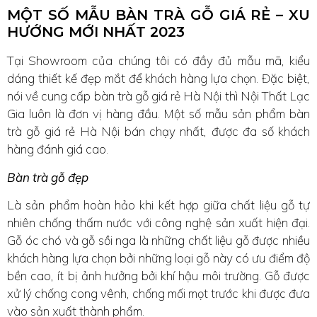
MỘT SỐ MẪU BÀN TRÀ GỖ GIÁ RẺ – XU
HƯỚNG MỚI NHẤT 2023
Tại Showroom của chúng tôi có đầy đủ mẫu mã, kiểu
dáng thiết kế đẹp mắt để khách hàng lựa chọn. Đặc biệt,
nói về cung cấp bàn trà gỗ giá rẻ Hà Nội thì Nội Thất Lạc
Gia luôn là đơn vị hàng đầu. Một số mẫu sản phẩm bàn
trà gỗ giá rẻ Hà Nội bán chạy nhất, được đa số khách
hàng đánh giá cao.
Bàn trà gỗ đẹp
Là sản phẩm hoàn hảo khi kết hợp giữa chất liệu gỗ tự
nhiên chống thấm nước với công nghệ sản xuất hiện đại.
Gỗ óc chó và gỗ sồi nga là những chất liệu gỗ được nhiều
khách hàng lựa chọn bởi những loại gỗ này có ưu điểm độ
bền cao, ít bị ảnh hưởng bởi khí hậu môi trường. Gỗ được
xử lý chống cong vênh, chống mối mọt trước khi được đưa
vào sản xuất thành phẩm.