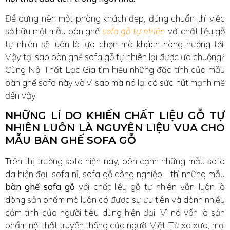
Để dựng nên một phòng khách đẹp, đúng chuẩn thì việc
sở hữu một mẫu bàn ghế
sofa gỗ tự nhiên
với chất liệu gỗ
tự nhiên sẽ luôn là lựa chọn mà khách hàng hướng tới.
Vậy tại sao bàn ghế sofa gỗ tự nhiên lại được ưa chuộng?
Cùng Nội Thất Lạc Gia tìm hiểu những đặc tính của mẫu
bàn ghế sofa này và vì sao mà nó lại có sức hút mạnh mẽ
đến vậy.
NHỮNG LÍ DO KHIẾN CHẤT LIỆU GỖ TỰ
NHIÊN LUÔN LÀ NGUYÊN LIỆU VUA CHO
MẪU BÀN GHẾ SOFA GỖ
Trên thị trường sofa hiện nay, bên cạnh những mẫu sofa
da hiện đại, sofa nỉ, sofa gỗ công nghiệp… thì những mẫu
bàn ghế sofa gỗ
với chất liệu gỗ tự nhiên vẫn luôn là
dòng sản phẩm mà luôn có được sự ưu tiên và dành nhiều
cảm tình của người tiêu dùng hiện đại. Vì nó vốn là sản
phẩm nội thất truyền thống của người Việt. Từ xa xưa, mọi