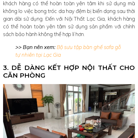
khách hàng có thể hoàn toàn yên tâm khi sử dụng mà
không lo việc bong tróc da hay đệm bị biến dạng sau thời
gian dài sử dụng. Đến với Nội Thất Lạc Gia, khách hàng
có thể hoàn toàn yên tâm sử dụng sản phẩm với chính
sách bảo hành không thể hợp lí hơn.
>> Bạn nên xem:
Bộ sưu tập bàn ghế sofa gỗ
tự nhiên tại Lạc Gia
3. DỄ DÀNG KẾT HỢP NỘI THẤT CHO
CĂN PHÒNG