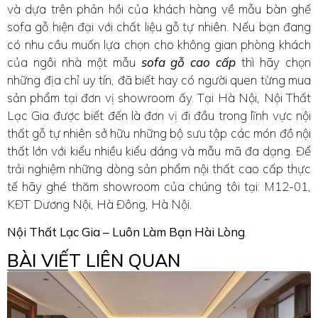
và dựa trên phản hồi của khách hàng về mẫu bàn ghế
sofa gỗ hiện đại với chất liệu gỗ tự nhiên. Nếu bạn đang
có nhu cầu muốn lựa chọn cho không gian phòng khách
của ngôi nhà một mẫu
sofa gỗ cao cấp
thì hãy chọn
những địa chỉ uy tín, đã biết hay có người quen từng mua
sản phẩm tại đơn vị showroom ấy. Tại Hà Nội, Nội Thất
Lạc Gia được biết đến là đơn vị đi đầu trong lĩnh vực nội
thất gỗ tự nhiên sở hữu những bộ sưu tập các món đồ nội
thất lớn với kiểu nhiều kiểu dáng và mẫu mã đa dạng. Để
trải nghiệm những dòng sản phẩm nội thất cao cấp thực
tế hãy ghé thăm showroom của chúng tôi tại: M12-01,
KĐT Dương Nội, Hà Đông, Hà Nội.
Nội Thất Lạc Gia – Luôn Làm Bạn Hài Lòng
.
BÀI VIẾT LIÊN QUAN