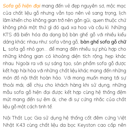
Sofa gỗ hiện đại
mang đến vẻ đẹp nguyên sơ, mộc mạc
của chất liệu gỗ nhưng vẫn tạo nên vẻ sang trọng, lịch
lãm khiến cho không gian trở nên gần gũi, quen thuộc chứ
không phải một thứ gì đó quá xa hoa và cầu kì. Những
KTS đã biến hóa đa dạng bộ bàn ghế gỗ với nhiều kiểu
dáng khác nhau như: sofa văng gỗ,
bàn ghế sofa gỗ chữ
L
, sofa gỗ nhỏ gọn… để mang đến nhiều sự phù hợp cho
những không gian có khoảng diện tích rộng, hẹp khác
nhau. Ngoài ra với sự sáng tạo, sản phẩm sofa gỗ được
kết hợp hài hòa với những chất liệu khác mang đến những
món đồ nội thất hoàn hảo. Với mong muốn mang tới sự
thoải mái, dễ chịu cho khách hàng khi sử dụng, những
mẫu sofa gỗ hiện đại được kết hợp cùng hệ thống đệm
mút mang đến sự êm ái, che đi sự cứng nhắc của chất
liệu gỗ một cách tinh tế.
Nội Thất Lạc Gia sử dụng hệ thống cốt đêm cứng Việt
Nhật K43 cùng chất liệu da bọc Keyston cao cấp nên