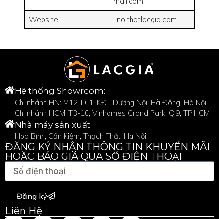
mail.com
Website
: noithatlacgia.com
Hệ thống Showroom:
Chi nhánh HN: M12-L01, KĐT Dương Nội, Hà Đông, Hà Nội
Chi nhánh HCM: T3-10, Vinhomes Grand Park, Q.9, TP.HCM
Nhà máy sản xuất
Hòa Bình, Cần Kiệm, Thạch Thất, Hà Nội
ĐĂNG KÝ NHẬN THÔNG TIN KHUYẾN MÃI
HOẶC BÁO GIÁ QUA SỐ ĐIỆN THOẠI
Đăng ký
Liên Hệ