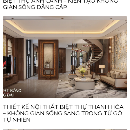
BIỆT THỰ ANH CẢNH – KIẾN TẠO KHÔNG
GIAN SỐNG ĐẲNG CẤP
THIẾT KẾ NỘI THẤT BIỆT THỰ THANH HÓA
– KHÔNG GIAN SỐNG SANG TRỌNG TỪ GỖ
TỰ NHIÊN