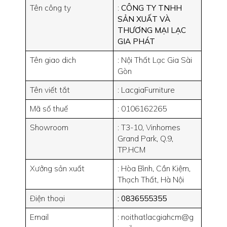
Tên công ty
:
CÔNG TY TNHH
SẢN XUẤT VÀ
THƯƠNG MẠI LẠC
GIA PHÁT
Tên giao dich
: Nội Thất Lạc Gia Sài
Gòn
Tên viết tắt
: LacgiaFurniture
Mã số thuế
: 0106162265
Showroom
: T3-10, Vinhomes
Grand Park, Q.9,
TP.HCM
Xưởng sản xuất
: Hòa Bình, Cần Kiệm,
Thạch Thất, Hà Nội
Điện thoại
: 0836555355
Email
: noithatlacgiahcm@g