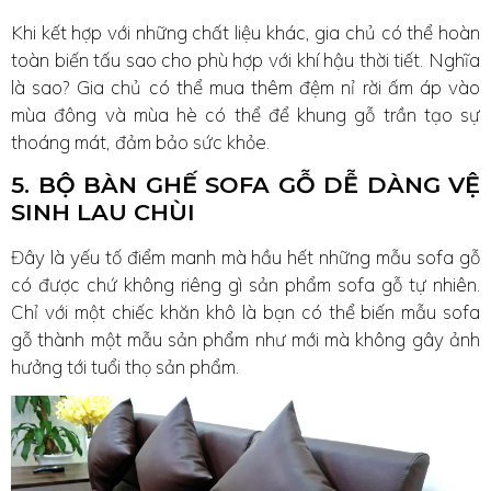
Khi kết hợp với những chất liệu khác, gia chủ có thể hoàn
toàn biến tấu sao cho phù hợp với khí hậu thời tiết. Nghĩa
là sao? Gia chủ có thể mua thêm đệm nỉ rời ấm áp vào
mùa đông và mùa hè có thể để khung gỗ trần tạo sự
thoáng mát, đảm bảo sức khỏe.
5. BỘ BÀN GHẾ SOFA GỖ DỄ DÀNG VỆ
SINH LAU CHÙI
Đây là yếu tố điểm manh mà hầu hết những mẫu sofa gỗ
có được chứ không riêng gì sản phẩm sofa gỗ tự nhiên.
Chỉ với một chiếc khăn khô là bạn có thể biến mẫu sofa
gỗ thành một mẫu sản phẩm như mới mà không gây ảnh
hưởng tới tuổi thọ sản phẩm.