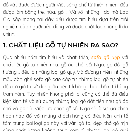
đồ vật được được người Việt sáng chế từ thiên nhiên, đều
được làm bằng tre, nứa, gỗ… Và với những lí do mà Lạc
Gia sắp mang tới đây đều được tìm hiểu dựa trên trải
nghiệm của người tiêu dùng và được chắt lọc những lí do
chính.
1. CHẤT LIỆU GỖ TỰ NHIÊN RA SAO?
Qua nhiều năm tìm hiểu và phát triển,
sofa gỗ đẹp
với
chất liệu gỗ tự nhiên như: gỗ óc chó, sồi Nga, gõ đỏ, gỗ
hương… đều là những loại gỗ quý. Và đương nhiên, những
mẫu bàn ghế sofa gỗ cao cấp từ những loại gỗ tự nhiên
đều có giá trị sử dụng lâu bền tới hàng chục thậm trí hàng
trăm năm. Tuy nhiên không phải ai cũng có thể đủ điều
kiện kinh tế và sử dụng những loại gỗ đắt tiền như gỗ óc
chó và gõ đỏ. Việc lựa chọn gỗ sồi Nga sẽ là sự lựa chọn
hoàn hảo đối với những khách hàng có điều kiện kinh tế
tầm trung bởi loại gỗ này với vân gỗ to, đẹp, thớ gỗ mịn
cùng chất lượng không thua kém gì những loại gỗ quý