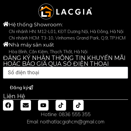
Hệ thống Showroom:
Chi nhánh HN: M12-L01, KĐT Dương Nội, Hà Đông, Hà Nội
Chi nhánh HCM: T3-10, Vinhomes Grand Park, Q.9, TP.HCM
Nhà máy sản xuất
Hòa Bình, Cần Kiệm, Thạch Thất, Hà Nội
ĐĂNG KÝ NHẬN THÔNG TIN KHUYẾN MÃI
HOẶC BÁO GIÁ QUA SỐ ĐIỆN THOẠI
Đăng ký
Liên Hệ
Hotline: 0836 555 355
Email: noithatlacgiahcm@gmail.com