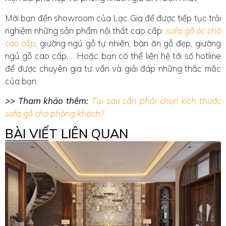
Mời bạn đến showroom của Lạc Gia để được tiếp tục trải
nghiệm những sản phẩm nội thất cao cấp:
sofa gỗ óc chó
cao cấp
; giường ngủ gỗ tự nhiên, bàn ăn gỗ đẹp, giường
ngủ gỗ cao cấp,… Hoặc bạn có thể liên hệ tới số hotline
để được chuyên gia tư vấn và giải đáp những thắc mắc
của bạn.
>> Tham khảo thêm:
Tại sao cần phải chọn kích thước
sofa gỗ cho phòng khách?
BÀI VIẾT LIÊN QUAN