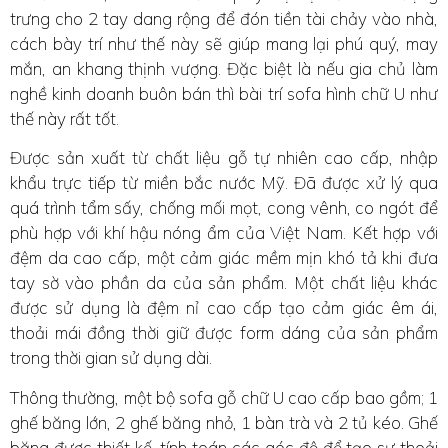
trưng cho 2 tay dang rộng để đón tiền tài chảy vào nhà,
cách bày trí như thế này sẽ giúp mang lại phú quý, may
mắn, an khang thịnh vượng. Đặc biệt là nếu gia chủ làm
nghề kinh doanh buôn bán thì bài trí sofa hình chữ U như
thế này rất tốt.
Được sản xuất từ chất liệu gỗ tự nhiên cao cấp, nhập
khẩu trực tiếp từ miền bắc nước Mỹ. Đã được xử lý qua
quá trình tẩm sấy, chống mối mọt, cong vênh, co ngót để
phù hợp với khí hậu nóng ẩm của Việt Nam. Kết hợp với
đệm da cao cấp, một cảm giác mềm mịn khó tả khi đưa
tay sờ vào phần da của sản phẩm. Một chất liệu khác
được sử dụng là đệm nỉ cao cấp tạo cảm giác êm ái,
thoải mái đồng thời giữ được form dáng của sản phẩm
trong thời gian sử dụng dài.
Thông thường, một bộ sofa gỗ chữ U cao cấp bao gồm; 1
ghế băng lớn, 2 ghế băng nhỏ, 1 bàn trà và 2 tủ kéo. Ghế
băng được thiết kế, tính toán các góc độ để tạo sự thoải