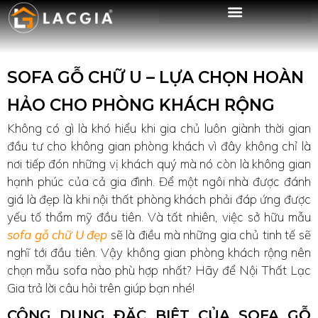
SOFA GỖ CHỮ U – LỰA CHỌN HOÀN
HẢO CHO PHÒNG KHÁCH RỘNG
Không có gì là khó hiểu khi gia chủ luôn giành thời gian
đầu tư cho không gian phòng khách vì đây không chỉ là
nơi tiếp đón những vị khách quý mà nó còn là không gian
hạnh phúc của cả gia đình. Để một ngôi nhà được đánh
giá là đẹp là khi nội thất phòng khách phải đáp ứng được
yếu tố thẩm mỹ đầu tiên. Và tất nhiên, việc sở hữu mẫu
sofa gỗ chữ U đẹp
sẽ là điều mà những gia chủ tinh tế sẽ
nghĩ tới đầu tiên. Vậy không gian phòng khách rộng nên
chọn mẫu sofa nào phù hợp nhất? Hãy để Nội Thất Lạc
Gia trả lời câu hỏi trên giúp bạn nhé!
CÔNG DỤNG ĐẶC BIỆT CỦA SOFA GỖ