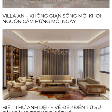
VILLA AN – KHÔNG GIAN SỐNG MỞ, KHƠI
NGUỒN CẢM HỨNG MỖI NGÀY
BIỆT THỰ ANH DẸP – VẺ ĐẸP ĐẾN TỪ SỰ