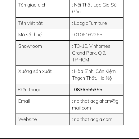
Tên giao dich
: Nội Thất Lạc Gia Sài
Gòn
Tên viết tắt
: LacgiaFurniture
Mã số thuế
: 0106162265
Showroom
: T3-10, Vinhomes
Grand Park, Q.9,
TP.HCM
Xưởng sản xuất
: Hòa Bình, Cần Kiệm,
Thạch Thất, Hà Nội
Điện thoại
: 0836555355
Email
: noithatlacgiahcm@g
mail.com
Website
: noithatlacgia.com