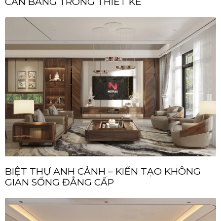
CÂN BẰNG TRONG THIẾT KẾ
BIỆT THỰ ANH CẢNH – KIẾN TẠO KHÔNG
GIAN SỐNG ĐẲNG CẤP