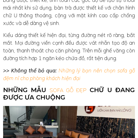
mái nhất khi sử dụng, bàn trà được thiết kế với chân hình
chữ U thông thoáng, cộng với mặt kính cao cấp chống
xước và dễ dàng vệ sinh.
Kiểu dáng thiết kế hiện đại, từng đường nét rõ ràng, bắt
mắt. Mọi đường viền cạnh đều được vát nhẵn tạo độ an
toàn, thanh thoát cho căn phòng. Trên mỗi ghế văng còn
đường tích hợp 1 ngăn kéo chứa đồ, rất tiện dụng.
>> Không thể bỏ qua:
Những lý bạn nên chọn sofa gỗ
đệm nỉ cho phòng khách hiện đại
NHỮNG MẪU
CHỮ U ĐANG
SOFA GỖ ĐẸP
ĐƯỢC ƯA CHUỘNG