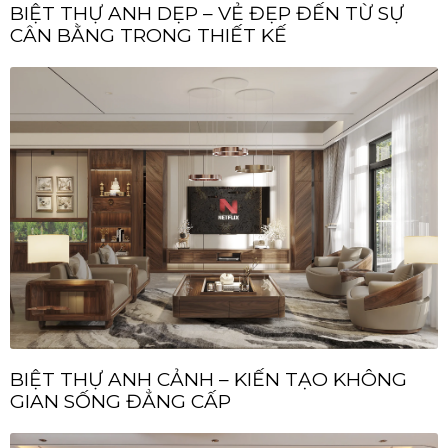
BIỆT THỰ ANH DẸP – VẺ ĐẸP ĐẾN TỪ SỰ
CÂN BẰNG TRONG THIẾT KẾ
BIỆT THỰ ANH CẢNH – KIẾN TẠO KHÔNG
GIAN SỐNG ĐẲNG CẤP