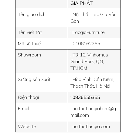
GIA PHÁT
Tên giao dich
: Nội Thất Lạc Gia Sài
Gòn
Tên viết tắt
: LacgiaFurniture
Mã số thuế
: 0106162265
Showroom
: T3-10, Vinhomes
Grand Park, Q.9,
TP.HCM
Xưởng sản xuất
: Hòa Bình, Cần Kiệm,
Thạch Thất, Hà Nội
Điện thoại
: 0836555355
Email
: noithatlacgiahcm@g
mail.com
Website
: noithatlacgia.com